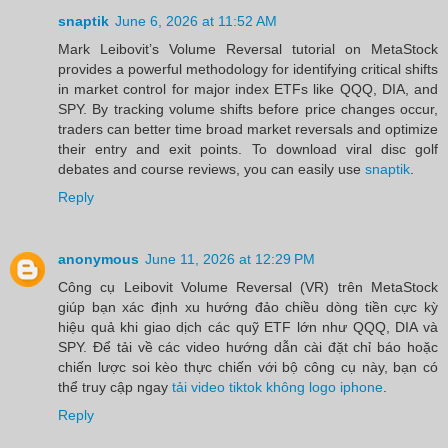
snaptik
June 6, 2026 at 11:52 AM
Mark Leibovit’s Volume Reversal tutorial on MetaStock
provides a powerful methodology for identifying critical shifts
in market control for major index ETFs like QQQ, DIA, and
SPY. By tracking volume shifts before price changes occur,
traders can better time broad market reversals and optimize
their entry and exit points. To download viral disc golf
debates and course reviews, you can easily use
snaptik
.
Reply
anonymous
June 11, 2026 at 12:29 PM
Công cụ Leibovit Volume Reversal (VR) trên MetaStock
giúp bạn xác định xu hướng đảo chiều dòng tiền cực kỳ
hiệu quả khi giao dịch các quỹ ETF lớn như QQQ, DIA và
SPY. Để tải về các video hướng dẫn cài đặt chỉ báo hoặc
chiến lược soi kèo thực chiến với bộ công cụ này, bạn có
thể truy cập ngay
tải video tiktok không logo iphone
.
Reply